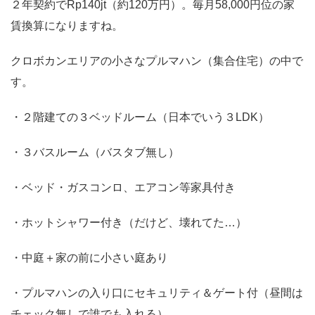
２年契約でRp140jt（約120万円）。毎月58,000円位の家
賃換算になりますね。
クロボカンエリアの小さなプルマハン（集合住宅）の中で
す。
・２階建ての３ベッドルーム（日本でいう３LDK）
・３バスルーム（バスタブ無し）
・ベッド・ガスコンロ、エアコン等家具付き
・ホットシャワー付き（だけど、壊れてた…）
・中庭＋家の前に小さい庭あり
・プルマハンの入り口にセキュリティ＆ゲート付（昼間は
チェック無しで誰でも入れる）