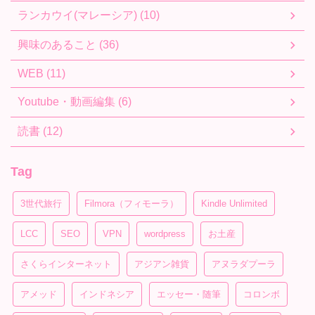
ランカウイ(マレーシア) (10)
興味のあること (36)
WEB (11)
Youtube・動画編集 (6)
読書 (12)
Tag
3世代旅行
Filmora（フィモーラ）
Kindle Unlimited
LCC
SEO
VPN
wordpress
お土産
さくらインターネット
アジアン雑貨
アヌラダプーラ
アメッド
インドネシア
エッセー・随筆
コロンボ