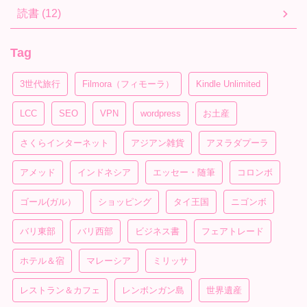
読書 (12)
Tag
3世代旅行
Filmora（フィモーラ）
Kindle Unlimited
LCC
SEO
VPN
wordpress
お土産
さくらインターネット
アジアン雑貨
アヌラダプーラ
アメッド
インドネシア
エッセー・随筆
コロンボ
ゴール(ガル）
ショッピング
タイ王国
ニゴンボ
バリ東部
バリ西部
ビジネス書
フェアトレード
ホテル＆宿
マレーシア
ミリッサ
レストラン＆カフェ
レンボンガン島
世界遺産