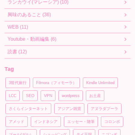
ランカウイ(マレーシア) (10)
興味のあること (36)
WEB (11)
Youtube・動画編集 (6)
読書 (12)
Tag
3世代旅行
Filmora（フィモーラ）
Kindle Unlimited
LCC
SEO
VPN
wordpress
お土産
さくらインターネット
アジアン雑貨
アヌラダプーラ
アメッド
インドネシア
エッセー・随筆
コロンボ
ゴール(ガル）
ショッピング
タイ王国
ニゴンボ