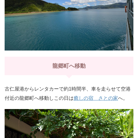
龍郷町へ移動
古仁屋港からレンタカーで約1時間半、車を走らせて空港
付近の龍郷町へ移動しこの日は
癒しの宿 さとの家
へ。