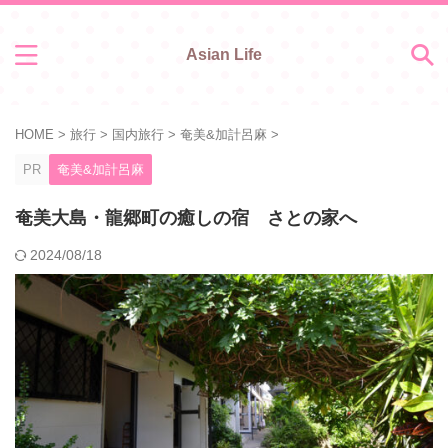
Asian Life
HOME
>
旅行
>
国内旅行
>
奄美&加計呂麻
>
PR
奄美&加計呂麻
奄美大島・龍郷町の癒しの宿 さとの家へ
2024/08/18