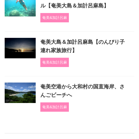
ル【奄美大島＆加計呂麻島】
奄美&加計呂麻
奄美大島＆加計呂麻島【のんびり子
連れ家族旅行】
奄美&加計呂麻
奄美空港から大和村の国直海岸、さ
んごビーチへ
奄美&加計呂麻