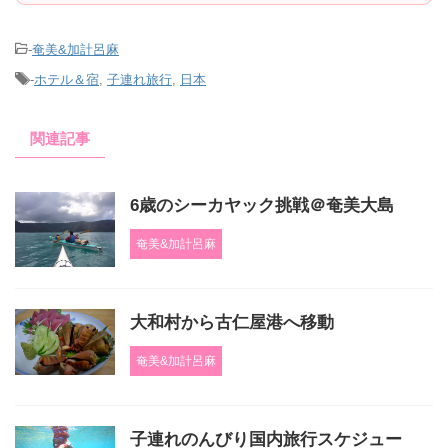
-
奄美&加計呂麻
-
ホテル＆宿
,
子連れ旅行
,
日本
関連記事
6歳のシーカヤック挑戦＠奄美大島
奄美&加計呂麻
大和村から古仁屋港へ移動
奄美&加計呂麻
子連れのんびり国内旅行スケジュー